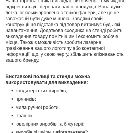
Наша торгова стійка виглядає витончено, тому чудово
підкреслить усі переваги вашої продукції. Вона дуже
легка, оскільки зроблена з тонкої фанери, але це не
заважає їй бути дуже міцною. Завдяки своїй
конструкції ця підставка під товар витримує будь-які
навантаження. Додаткова сходинка на стенді робить
викладення товару помітнішим і економить робоче
місце. Також є можливість зробити лазерне
гравіювання вашого логотипу або контактної
інформації, що, у свою чергу, збільшить впізнаваність
вашого бренду.
Виставкові полиці та стенди можна
використовувати для викладення:
кондитерських виробів;
пряників;
мила ручної роботи;
іграшок;
ювелірних виробів та біжутерії;
виробів зі шкіри, шкіргалантереї;