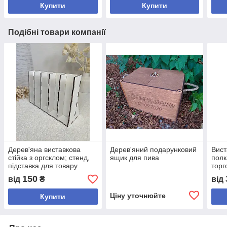
Купити
Купити
Подібні товари компанії
Дерев'яна виставкова
Дерев'яний подарунковий
Вист
стійка з оргсклом; стенд,
ящик для пива
полк
підставка для товару
торг
150
від
₴
від
Ціну уточнюйте
Купити