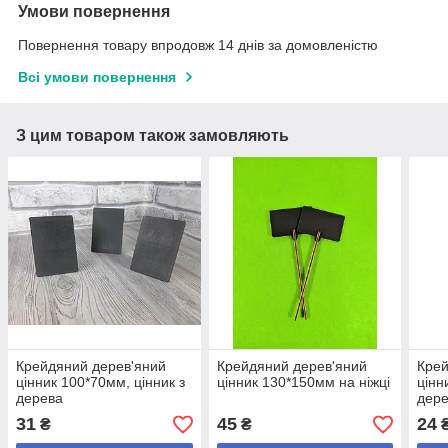
Умови повернення
Повернення товару впродовж 14 днів за домовленістю
Всі умови повернення
З цим товаром також замовляють
Крейдяний дерев'яний
Крейдяний дерев'яний
Крей
цінник 100*70мм, цінник з
цінник 130*150мм на ніжці
цінн
дерева
дер
31
45
24
₴
₴