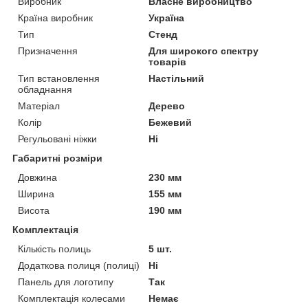
Виробник
Власне виробництво
Країна виробник
Україна
Тип
Стенд
Призначення
Для широкого спектру
товарів
Тип встановлення
Настільний
обладнання
Матеріал
Дерево
Колір
Бежевий
Регульовані ніжки
Ні
Габаритні розміри
Довжина
230 мм
Ширина
155 мм
Висота
190 мм
Комплектація
Кількість полиць
5 шт.
Додаткова полиця (полиці)
Ні
Панель для логотипу
Так
Комплектація колесами
Немає