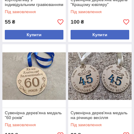
індивідуальним гравіюванням
"Кращому ювіляру"
Під замовлення
Під замовлення
55
100
₴
₴
Купити
Купити
Сувенірна дерев'яна медаль
Сувенірна дерев'яна медаль
"60 років"
на річницю весілля
Під замовлення
Під замовлення