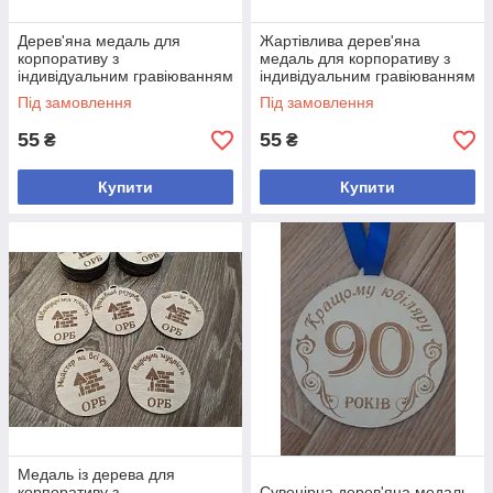
Дерев'яна медаль для
Жартівлива дерев'яна
корпоративу з
медаль для корпоративу з
індивідуальним гравіюванням
індивідуальним гравіюванням
Під замовлення
Під замовлення
55
55
₴
₴
Купити
Купити
Медаль із дерева для
корпоративу з
Сувенірна дерев'яна медаль