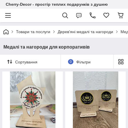
Cherry-Decor - простір теплих подарунків з душею
Товари та послуги
Дерев'яні медалі та нагороди
Мед
Медалі та нагороди для корпоративів
Сортування
0
Фільтри