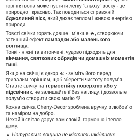
горіння вона може пустити легку “сльозу” воску - це
природно і красиво. Так поводиться справжній
бджолиний віск
, який дихає теплом і живою енергією
природи.
Товсті свічки горять довше і м’якше 🔥, створюючи
затишний ефект
лампадки або маленького
вогнища
.
Тонкі - ніжні та витончені, чудово підходять для
вінчання, святкових обрядів чи домашніх моментів
тиші
.
Якщо на свічці є декор 🎀 - зніміть його перед
тривалим горінням, щоб зберегти чистоту полум’я.
Ставте свічку на
термостійку поверхню або у
підсвічник
, не залишайте її без нагляду, і дозвольте
полум’ю створити свою магію 💛
Кожна свічка Cherry-Decor зроблена вручну, з любов’ю
та наміром на добро.
Нехай її світло дарує вам спокій, гармонію і тепло
дому.
🔸
Натуральна вощина не містить шкідливих