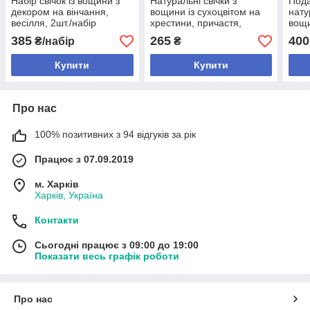
Набір свічок із вощини з
Натуральні свічки з
Пода
декором на вінчання,
вощини із сухоцвітом на
нату
весілля, 2шт./набір
хрестини, причастя,
вощи
вінчання, весілля, 26*5см
набі
385
265
400
₴/набір
₴
Купити
Купити
Про нас
100% позитивних з 94 відгуків за рік
Працює з 07.09.2019
м. Харків
Харків, Україна
Контакти
Сьогодні працює з 09:00 до 19:00
Показати весь графік роботи
Про нас