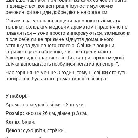
підвищується концентрація імуностимулюючих
речовин, фітонциди добре діють на організм.
Свічки з натуральної вощини наповнюють кімнату
теплим і солодким медовим ароматом і практично не
плавляться – вони просто випаровуються, залишаючи
після себе лише приємне відчуття домашнього
затишку та душевного спокою. Свічки з вощини
сприяють розслабленню, зняттю стресу, мають
бактерицидні властивості. Також при горінні медові
свічки допомагають позбутися негативної енергії.
Час горіння не менше 3 годин, тому ці свічки стануть
прикрасою будь-якого романтичного вечора!
У наборі:
Ароматно-медові свічки – 2 штуки.
Розмір:
висота 26 см, діаметр 3 см.
Колір:
білий.
Декор:
сухоцвіти, стрічки.