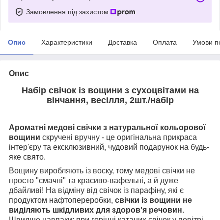
Замовлення під захистом
Опис
Характеристики
Доставка
Оплата
Умови п
Опис
Набір свічок із вощини з сухоцвітами на
вінчання, весілля, 2шт./набір
Ароматні медові свічки з натуральної кольорової
вощини
скручені вручну - це оригінальна прикраса
інтер'єру та ексклюзивний, чудовий подарунок на будь-
яке свято.
Вощину виробляють із воску, тому медові свічки не
просто "смачні" та красиво-вафельні, а й дуже
дбайливі! На відміну від свічок із парафіну, які є
продуктом нафтопереробки,
свічки із вощини не
виділяють шкідливих для здоров'я речовин
.
Швидше навпаки: при горінні катаних свічок у повітрі