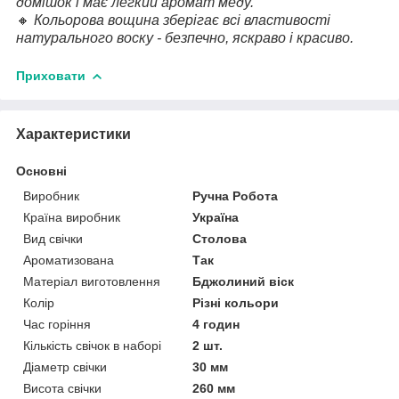
домішок і має легкий аромат меду.
🔸
Кольорова вощина зберігає всі властивості
натурального воску - безпечно, яскраво і красиво.
Приховати
Характеристики
Основні
Виробник
Ручна Робота
Країна виробник
Україна
Вид свічки
Столова
Ароматизована
Так
Матеріал виготовлення
Бджолиний віск
Колір
Різні кольори
Час горіння
4 годин
Кількість свічок в наборі
2 шт.
Діаметр свічки
30 мм
Висота свічки
260 мм