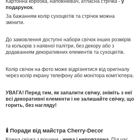
Картонна коробка, наповнювач, атласна стрічка -
у
подарунок
.
За бажанням колір сухоцвітів та стрічок можна
змінити.
До замовлення доступні набори свічок інших розмірів
та кольорів з наявної палітри, без декору або з
додаванням декоративних елементів та сухоцвітів.
Колір свічок на фото може відрізнятися від оригіналу
через колір екрану телефону або монітора комп'ютера.
УВАГА! Перед тим, як запалити свічку, зніміть з неї
всі декоративні елементи і не залишайте свічку, що
горить, без нагляду!
🕯
Поради від майстра Cherry-Decor
Кожна свічка з вощини -
жива і неповторна
. Під час