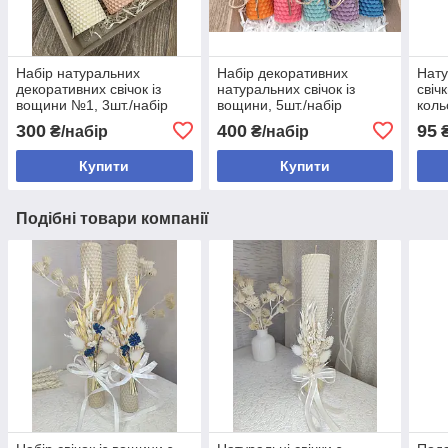
Набір натуральних
Набір декоративних
Нату
декоративних свічок із
натуральних свічок із
свіч
вощини №1, 3шт./набір
вощини, 5шт./набір
коль
300
400
95
₴/набір
₴/набір
Купити
Купити
Подібні товари компанії