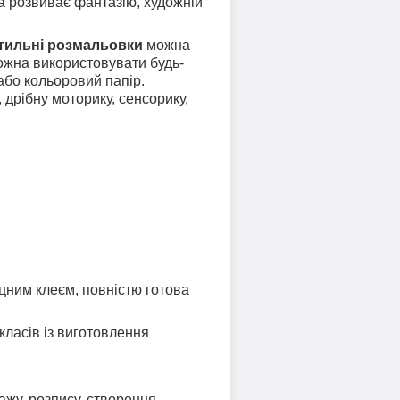
ка розвиває фантазію, художній
тильні розмальовки
можна
можна використовувати будь-
 або кольоровий папір.
 дрібну моторику, сенсорику,
цним клеєм, повністю готова
класів із виготовлення
ажу, розпису, створення