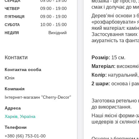
09:00
19:00
мозаїка - це просто
СЕРЕДА
смак і долучає до м
09:00
19:00
ЧЕТВЕР
Дерев’яні основи з 
09:00
19:00
ПʼЯТНИЦЯ
«розфарбовувати» як
10:00
15:00
СУБОТА
який матеріал: камін
Вихідний
НЕДІЛЯ
Застосування таких з
акуратність та фанта
Контакти
Розмір:
15 см.
Матеріал:
високоякі
Колір:
натуральний, 
Юлія
2 шари:
основа і ра
Інтернет-магазин "Cherry-Decor"
Заготовка
ретельно 
до використання.
Наші якісні форми-з
Харків, Україна
шедеврів зі скляної
+380 (66) 753-01-00
Основи з бортиком м