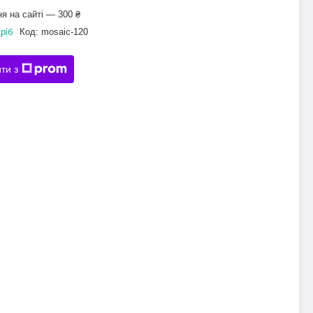
я на сайті — 300 ₴
ріб
Код:
mosaic-120
ти з