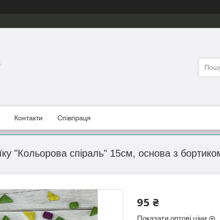
з
Контакти
Співпраця
їку "Кольорова спіраль" 15см, основа з бортико
95 ₴
Показати оптові ціни