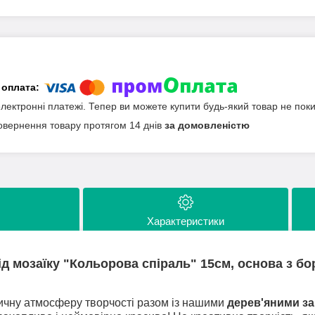
електронні платежі. Тепер ви можете купити будь-який товар не пок
овернення товару протягом 14 днів
за домовленістю
Характеристики
ід мозаїку "Кольорова спіраль" 15см, основа з б
ичну атмосферу творчості разом із нашими
дерев'яними за