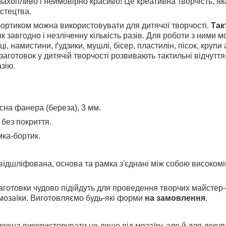
, захопливо і неймовірно красиво!
Це креативна творчість, я
истецтва.
бортиком можна використовувати для дитячої творчості.
Так
 завгодно і незліченну кількість разів. Для роботи з ними 
ці, намистини, ґудзики, мушлі, бісер, пластилін, пісок, крупи
аготовок у дитячій творчості розвивають тактильні відчуття,
зію.
сна фанера (береза), 3 мм.
без покриття.
мка-бортик.
відшліфована, основа та рамка з'єднані між собою високомі
аготовки чудово підійдуть для проведення творчих майстер-
 мозаїки. Виготовляємо будь-які форми
на замовлення
.
ожна використовувати не лише під мозаїку, але й для декуп