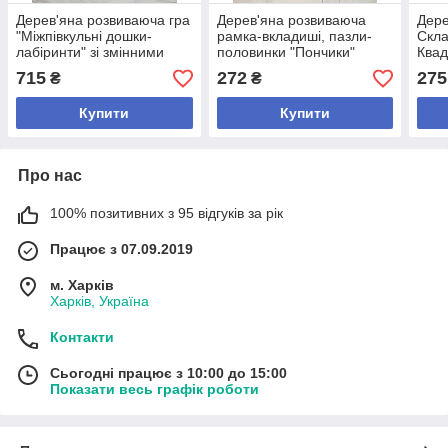
Дерев'яна розвиваюча гра
Дерев'яна розвиваюча
Дере
"Міжпівкульні дошки-
рамка-вкладиші, пазли-
Скла
лабіринти" зі змінними
половинки "Пончики"
Квад
вкладками 9 пар
715
272
275
₴
₴
Купити
Купити
Про нас
100% позитивних з 95 відгуків за рік
Працює з 07.09.2019
м. Харків
Харків, Україна
Контакти
Сьогодні працює з 10:00 до 15:00
Показати весь графік роботи