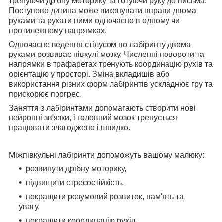
тренуючи дрібну моторику та готуючи руку до письма.
Поступово дитина може виконувати вправи двома
руками та рухати ними одночасно в одному чи
протилежному напрямках.
Одночасне ведення стілусом по лабіринту двома
руками розвиває півкулі мозку. Численні повороти та
напрямки в трафаретах тренують координацію рухів та
орієнтацію у просторі. Зміна вкладишів або
використання різних форм лабіринтів ускладнює гру та
прискорює прогрес.
Заняття з лабіринтами допомагають створити нові
нейронні зв'язки, і головний мозок тренується
працювати злагоджено і швидко.
Міжпівкульні лабіринти допоможуть вашому малюку:
розвинути дрібну моторику,
підвищити стресостійкість,
покращити розумовий розвиток, пам'ять та
увагу,
покращити координацію рухів,