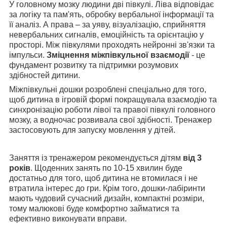
У головному мозку людини дві півкулі. Ліва відповідає
за логіку та пам'ять, обробку вербальної інформації та
її аналіз. А права – за уяву, візуалізацію, сприйняття
невербальних сигналів, емоційність та орієнтацію у
просторі. Між півкулями проходять нейронні зв'язки та
імпульси.
Зміцнення міжпівкульної взаємодії
- це
фундамент розвитку та підтримки розумових
здібностей дитини.
Міжпівкульні дошки розроблені спеціально для того,
щоб дитина в ігровій формі покращувала взаємодію та
синхронізацію роботи лівої та правої півкулі головного
мозку, а водночас розвивала свої здібності. Тренажер
застосовують для запуску мовлення у дітей.
Заняття із тренажером рекомендується дітям
від 3
років
. Щоденних занять по 10-15 хвилин буде
достатньо для того, щоб дитина не втомилася і не
втратила інтерес до гри. Крім того, дошки-лабіринти
мають чудовий сучасний дизайн, компактні розміри,
тому малюкові буде комфортно займатися та
ефективно виконувати вправи.