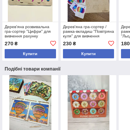
Дерев'яна розвивальна
Дерев'яна гра-сортер /
Дере
гра-сортер "Цифри" для
рамка-вкладиш "Повітряна
рам
вивчення рахунку
куля" для вивчення
"Льо
кольорів
270
230
180
₴
₴
Купити
Купити
Подібні товари компанії