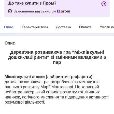
Що таке купити з Пром?
Замовлення під захистом
Опис
Характеристики
Доставка
Оплата
Умови п
Опис
Дерев'яна розвиваюча гра "Міжпівкульні
дошки-лабіринти" зі змінними вкладками 6
пар
Міжпівкульні дошки (лабіринти-трафарети)
–
дитяча розвиваюча гра, розроблена за методикою
раннього розвитку Марії Монтессорі. Це корисний
нейротренажер, який сприяє розвитку когнітивних
навичок, логічного мислення та підвищення активності
розумової діяльності.