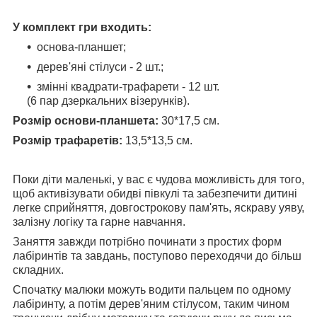
У комплект гри входить:
основа-планшет;
дерев'яні стілуси - 2 шт.;
змінні квадрати-трафарети - 12 шт.
(6 пар дзеркальних візерунків).
Розмір основи-планшета:
30*17,5 см.
Розмір трафаретів:
13,5*13,5 см.
Поки діти маленькі, у вас є чудова можливість для того,
щоб активізувати обидві півкулі та забезпечити дитині
легке сприйняття, довгострокову пам'ять, яскраву уяву,
залізну логіку та гарне навчання.
Заняття завжди потрібно починати з простих форм
лабіринтів та завдань, поступово переходячи до більш
складних.
Спочатку малюки можуть водити пальцем по одному
лабіринту, а потім дерев'яним стілусом, таким чином