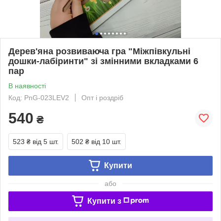
Дерев'яна розвиваюча гра "Міжпівкульні
дошки-лабіринти" зі змінними вкладками 6
пар
В наявності
Код: PnG-023LEV2
Опт і роздріб
540
₴
523 ₴
від 5 шт.
502 ₴
від 10 шт.
Купити
або
Купити з