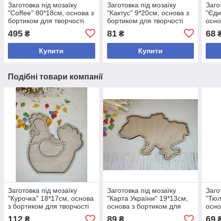
Заготовка під мозаїку
Заготовка під мозаїку
Заго
"Coffee" 80*18см, основа з
"Кактус" 9*20см, основа з
"Єди
бортиком для творчості
бортиком для творчості
осно
твор
495
81
68
₴
₴
Купити
Купити
Подібні товари компанії
Заготовка під мозаїку
Заготовка під мозаїку
Заго
"Курочка" 18*17см, основа
"Карта України" 19*13см,
"Тюл
з бортиком для творчості
основа з бортиком для
осно
творчості
твор
112
89
69
₴
₴