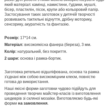
який матеріал: камінці, намистини, ґудзики, мушлі,
бісер, пластилін, пісок, крупи або кольоровий папір.
Застосування таких заготовок у дитячій творчості
розвивають тактильні відчуття, дрібну моторику,
сенсорику, акуратність та фантазію.
Розмір:
17*14 см.
Матеріал:
високоякісна фанера (береза), 3 мм.
Колір:
натуральний, без покриття.
2 шари:
основа і рамка-бортик.
Заготовка
ретельно відшліфована, основа та рамка
з'єднані між собою високоміцним клеєм, повністю
готова до використання.
Наші якісні форми-заготовки чудово підійдуть для
проведення творчих майстер-класів із виготовлення
шедеврів зі скляної мозаїки. Виготовляємо будь-які
форми
на замовлення
.