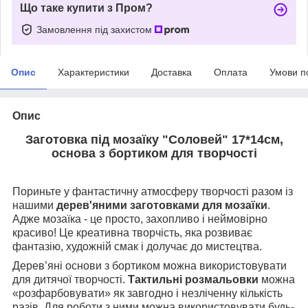
Що таке купити з Пром?
Замовлення під захистом
Опис
Характеристики
Доставка
Оплата
Умови п
Опис
Заготовка під мозаїку "Соловей" 17*14см,
основа з бортиком для творчості
Пориньте у фантастичну атмосферу творчості разом із
нашими
дерев'яними заготовками для мозаїки
.
Адже мозаїка - це просто, захопливо і неймовірно
красиво!
Це креативна творчість, яка розвиває
фантазію, художній смак і долучає до мистецтва.
Дерев’яні основи з бортиком можна використовувати
для дитячої творчості.
Тактильні розмальовки
можна
«розфарбовувати» як завгодно і незліченну кількість
разів. Для роботи з ними можна використовувати будь-