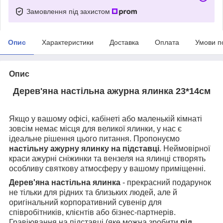
Замовлення під захистом
Опис
Характеристики
Доставка
Оплата
Умови п
Опис
Дерев'яна настільна ажурна ялинка 23*14см
Якщо у вашому офісі, кабінеті або маленькій кімнаті
зовсім немає місця для великої ялинки, у нас є
ідеальне рішення цього питання. Пропонуємо
настільну ажурну ялинку на підставці
. Неймовірної
краси ажурні сніжинки та вензеля на ялинці створять
особливу святкову атмосферу у вашому приміщенні.
Дерев'яна настільна ялинка
-
прекрасний подарунок
не тільки для рідних та близьких людей, але й
оригінальний корпоративний сувенір для
співробітників, клієнтів або бізнес-партнерів.
Гравіювання на підставці (яке можна зробити
під