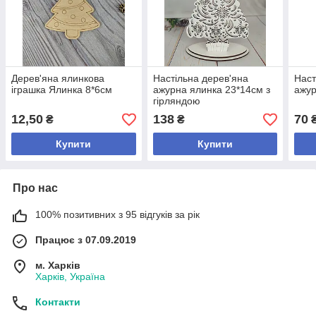
Дерев'яна ялинкова
Настільна дерев'яна
Наст
іграшка Ялинка 8*6см
ажурна ялинка 23*14см з
ажур
гірляндою
12,50
138
70
₴
₴
Купити
Купити
Про нас
100% позитивних з 95 відгуків за рік
Працює з 07.09.2019
м. Харків
Харків, Україна
Контакти