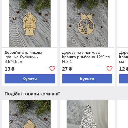
Дерев'яна ялинкова
Дерев'яна ялинкова
Дере
іграшка Лускунчик
іграшка різьблена 12*9 см
ігра
8,5*4,5см
№2.1
см
13
27
12
₴
₴
Купити
Купити
Подібні товари компанії