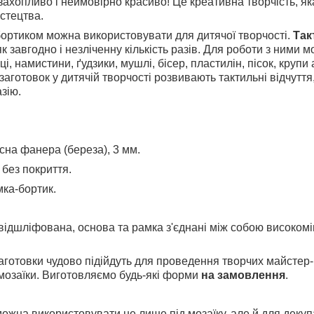
, захопливо і неймовірно красиво!
Це креативна творчість, я
истецтва.
бортиком можна використовувати для дитячої творчості.
Так
 завгодно і незліченну кількість разів. Для роботи з ними 
ці, намистини, ґудзики, мушлі, бісер, пластилін, пісок, крупи
аготовок у дитячій творчості розвивають тактильні відчуття,
зію.
сна фанера (береза), 3 мм.
без покриття.
мка-бортик.
відшліфована, основа та рамка з'єднані між собою високомі
аготовки чудово підійдуть для проведення творчих майстер-
 мозаїки. Виготовляємо будь-які форми
на замовлення
.
ожна використовувати не лише під мозаїку, але й для декуп