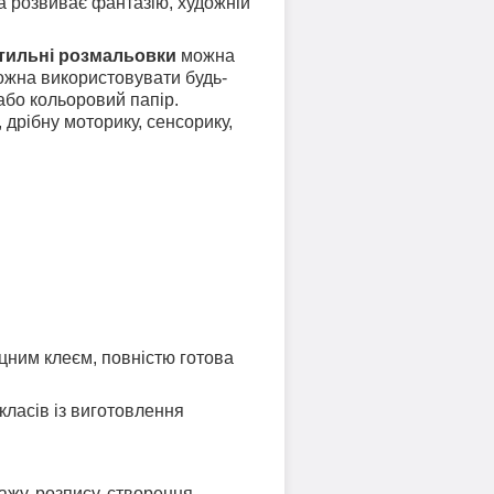
ка розвиває фантазію, художній
тильні розмальовки
можна
можна використовувати будь-
 або кольоровий папір.
 дрібну моторику, сенсорику,
цним клеєм, повністю готова
класів із виготовлення
ажу, розпису, створення