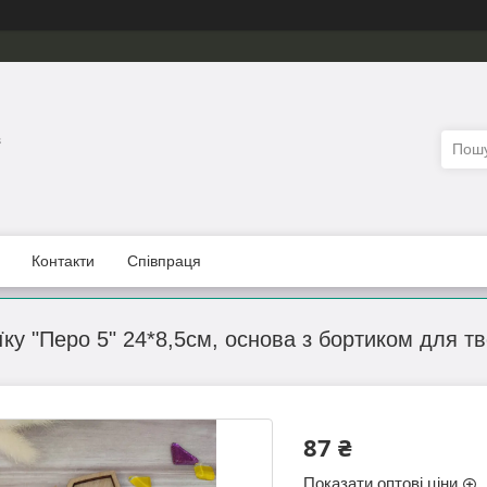
з
Контакти
Співпраця
їку "Перо 5" 24*8,5см, основа з бортиком для тв
87 ₴
Показати оптові ціни