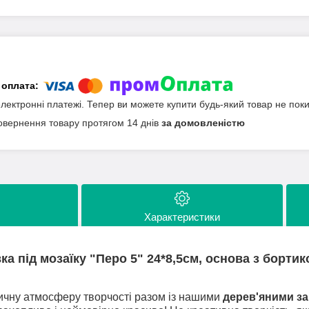
електронні платежі. Тепер ви можете купити будь-який товар не пок
овернення товару протягом 14 днів
за домовленістю
Характеристики
ка під мозаїку "Перо 5" 24*8,5см, основа з борти
ичну атмосферу творчості разом із нашими
дерев'яними за