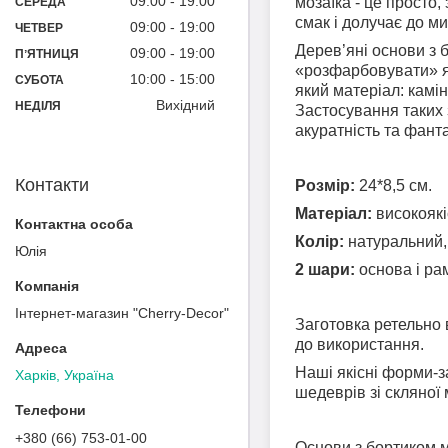
09:00
19:00
мозаїка - це просто
СЕРЕДА
смак і долучає до м
09:00
19:00
ЧЕТВЕР
Дерев’яні основи з 
09:00
19:00
ПʼЯТНИЦЯ
«розфарбовувати» як
10:00
15:00
СУБОТА
який матеріал: камін
Вихідний
НЕДІЛЯ
Застосування таких з
акуратність та фанта
Контакти
Розмір:
24*8,5 см.
Матеріал:
високоякі
Колір:
натуральний, 
Юлія
2 шари:
основа і ра
Інтернет-магазин "Cherry-Decor"
Заготовка
ретельно 
до використання.
Наші якісні форми-з
Харків, Україна
шедеврів зі скляної
+380 (66) 753-01-00
Основи з бортиком м