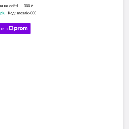
я на сайті — 300 ₴
ріб
Код:
mosaic-066
ти з