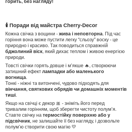
горить, без нагляду!
🕯
Поради від майстра Cherry-Decor
Кожна свічка з вощини -
жива і неповторна
. Під час
горіння вона може пустити легку “сльозу” воску - це
природно і красиво. Так поводиться справжній
бджолиний віск
, який дихає теплом і живою енергією
природи.
Товсті свічки горять довше і м’якше 🔥, створюючи
затишний ефект
лампадки або маленького
вогнища
.
Тонкі - ніжні та витончені, чудово підходять для
вінчання, святкових обрядів чи домашніх моментів
тиші
.
Якщо на свічці є декор 🎀 - зніміть його перед
тривалим горінням, щоб зберегти чистоту полум’я.
Ставте свічку на
термостійку поверхню або у
підсвічник
, не залишайте її без нагляду, і дозвольте
полум’ю створити свою магію 💛