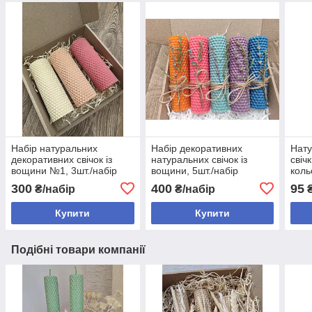
Набір натуральних
Набір декоративних
Нату
декоративних свічок із
натуральних свічок із
свіч
вощини №1, 3шт./набір
вощини, 5шт./набір
коль
300
400
95
₴/набір
₴/набір
Купити
Купити
Подібні товари компанії