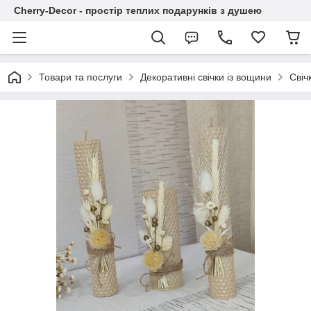
Cherry-Decor - простір теплих подарунків з душею
Товари та послуги
Декоративні свічки із вощини
Свіч