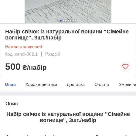
Набір свічок із натуральної вощини "Сімейне
вогнище", 3шт./набір
Немає в наявності
Код: candl-002.1
Роздріб
500
₴/набір
Опис
Характеристики
Доставка
Оплата
Умови п
Опис
Набір свічок із натуральної вощини "Сімейне
вогнище", 3шт./набір