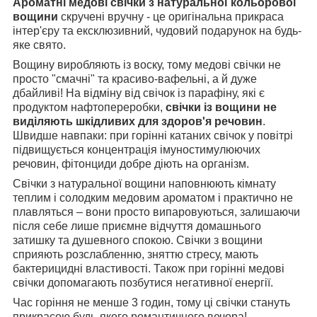
Ароматні медові свічки з натуральної кольорової
вощини
скручені вручну - це оригінальна прикраса
інтер'єру та ексклюзивний, чудовий подарунок на будь-
яке свято.
Вощину виробляють із воску, тому медові свічки не
просто "смачні" та красиво-вафельні, а й дуже
дбайливі! На відміну від свічок із парафіну, які є
продуктом нафтопереробки,
свічки із вощини не
виділяють шкідливих для здоров'я речовин
.
Швидше навпаки: при горінні катаних свічок у повітрі
підвищується концентрація імуностимулюючих
речовин, фітонциди добре діють на організм.
Свічки з натуральної вощини наповнюють кімнату
теплим і солодким медовим ароматом і практично не
плавляться – вони просто випаровуються, залишаючи
після себе лише приємне відчуття домашнього
затишку та душевного спокою. Свічки з вощини
сприяють розслабленню, зняттю стресу, мають
бактерицидні властивості. Також при горінні медові
свічки допомагають позбутися негативної енергії.
Час горіння не менше 3 годин, тому ці свічки стануть
прикрасою будь-якого романтичного вечора!