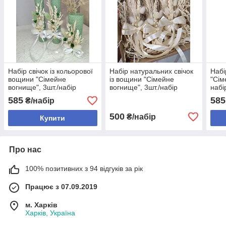
Набір свічок із кольорової
Набір натуральних свічок
Набі
вощини "Сімейне
із вощини "Сімейне
"Сім
вогнище", 3шт./набір
вогнище", 3шт./набір
набі
585
585
₴/набір
500
₴/набір
Купити
Про нас
100% позитивних з 94 відгуків за рік
Працює з 07.09.2019
м. Харків
Харків, Україна