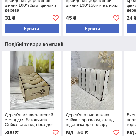
Крейдяний дерев'яний
Крейдяний дерев'яний
Крей
цінник 100*70мм, цінник з
цінник 130*150мм на ніжці
цінн
дерева
дер
31
45
24
₴
₴
Купити
Купити
Подібні товари компанії
Дерев'яний виставковий
Дерев'яна виставкова
Вист
стенд для батончиків.
стійка з оргсклом; стенд,
полк
Стійка, стелаж, гірка для
підставка для товару
торг
товару
300
150
₴
від
₴
від