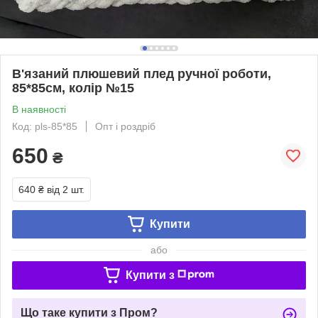
В'язаний плюшевий плед ручної роботи,
85*85см, колір №15
В наявності
Код: pls-85*85
Опт і роздріб
650
₴
640 ₴
від 2 шт.
Купити
або
Купити з
Що таке купити з Пром?