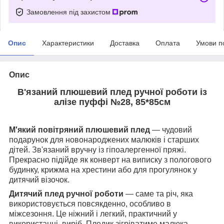
Замовлення під захистом
Опис
Характеристики
Доставка
Оплата
Умови п
Опис
В'язаний плюшевий плед ручної роботи із
алізе пуффі №28, 85*85см
М'який повітряний плюшевий плед
— чудовий
подарунок для новонароджених малюків і старших
дітей. Зв'язаний вручну із гіпоалергенної пряжі.
Прекрасно підійде як конверт на виписку з пологового
будинку, крижма на хрестини або для прогулянок у
дитячий візочок.
Дитячий плед ручної роботи
— саме та річ, яка
використовується повсякденно, особливо в
міжсезоння. Це ніжний і легкий, практичний у
використанні, виріб.
Пледик зігріватиме малюка