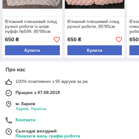
В'язаний плюшевий плед
В'язаний плюшевий плед
В'яз
ручної роботи із алізе
ручної роботи, 85*85см
плюш
пуффі №599, 85*85см
робо
650
650
650
₴
₴
Купити
Купити
Про нас
100% позитивних з 95 відгуків за рік
Працює з 07.09.2019
м. Харків
Харків, Україна
Контакти
Сьогодні вихідний
Показати весь графік роботи