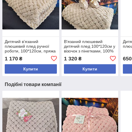
Дитячий в'язаний
В'язаний плюшевий
Дитя
плюшевий плед ручної
дитячий плед 100*120см у
плюш
роботи, 100*120см, пряжа
візочок з пінетками, 100%
Alize Puffy
гіпоалергенний
1 170
1 320
650
₴
₴
Купити
Купити
Подібні товари компанії