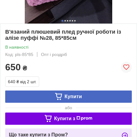
В'язаний плюшевий плед ручної роботи із
алізе пуффі №28, 85*85см
В наявності
Код: pls-85*85
Опт і роздріб
650
₴
640 ₴
від 2 шт.
Купити
або
Купити з
Що таке купити з Пром?