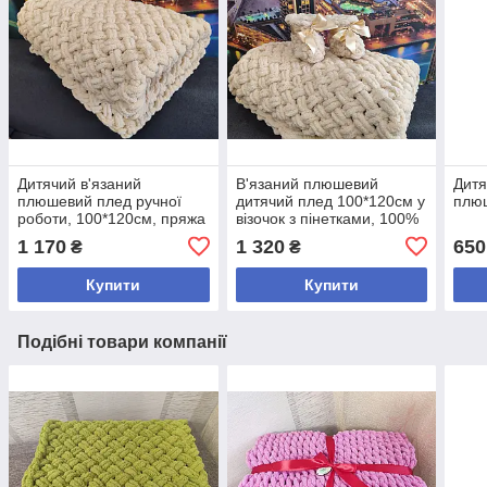
Дитячий в'язаний
В'язаний плюшевий
Дитя
плюшевий плед ручної
дитячий плед 100*120см у
плюш
роботи, 100*120см, пряжа
візочок з пінетками, 100%
Alize Puffy
гіпоалергенний
1 170
1 320
650
₴
₴
Купити
Купити
Подібні товари компанії