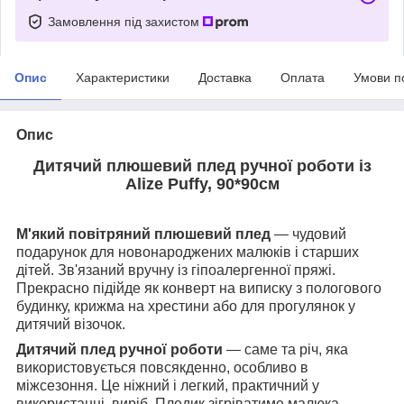
Замовлення під захистом
Опис
Характеристики
Доставка
Оплата
Умови п
Опис
Дитячий плюшевий плед ручної роботи із
Alize Puffy, 90*90см
М'який повітряний плюшевий плед
— чудовий
подарунок для новонароджених малюків і старших
дітей. Зв'язаний вручну із гіпоалергенної пряжі.
Прекрасно підійде як конверт на виписку з пологового
будинку, крижма на хрестини або для прогулянок у
дитячий візочок.
Дитячий плед ручної роботи
— саме та річ, яка
використовується повсякденно, особливо в
міжсезоння. Це ніжний і легкий, практичний у
використанні, виріб.
Пледик зігріватиме малюка