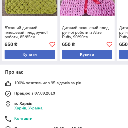
В'язаний дитячий
Дитячий плюшевий плед
Дит
плюшевий плед ручної
ручної роботи із Alize
ручн
роботи, 85*85см
Puffy, 90*90см
Puff
650
650
650
₴
₴
Купити
Купити
Про нас
100% позитивних з 95 відгуків за рік
Працює з 07.09.2019
м. Харків
Харків, Україна
Контакти