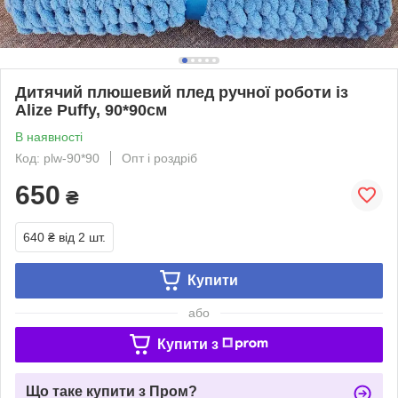
Дитячий плюшевий плед ручної роботи із
Alize Puffy, 90*90см
В наявності
Код: plw-90*90
Опт і роздріб
650
₴
640 ₴
від 2 шт.
Купити
або
Купити з
Що таке купити з Пром?