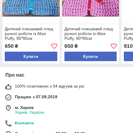
Дитячий плюшевий плед
Дитячий плюшевий плед
Дит
ручної роботи із Alize
ручної роботи із Alize
ручн
Puffy, 90*90см
Puffy, 90*90см
Puff
650
650
910
₴
₴
Купити
Купити
Про нас
100% позитивних з 94 відгуків за рік
Працює з 07.09.2019
м. Харків
Харків, Україна
Контакти