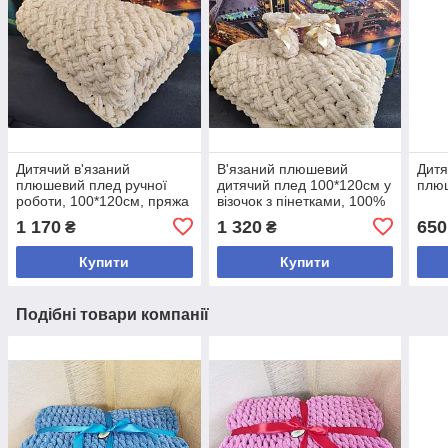
Дитячий в'язаний
В'язаний плюшевий
Дитя
плюшевий плед ручної
дитячий плед 100*120см у
плюш
роботи, 100*120см, пряжа
візочок з пінетками, 100%
Alize Puffy
гіпоалергенний
1 170
1 320
650
₴
₴
Купити
Купити
Подібні товари компанії