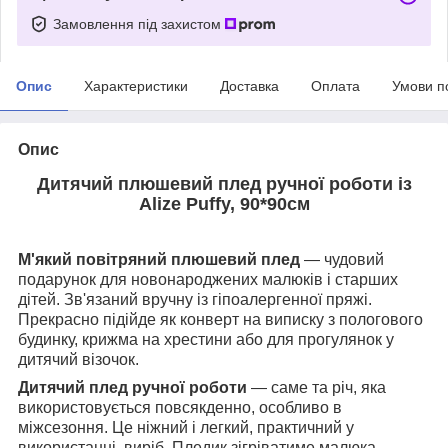
Замовлення під захистом
Опис
Характеристики
Доставка
Оплата
Умови п
Опис
Дитячий плюшевий плед ручної роботи із
Alize Puffy, 90*90см
М'який повітряний плюшевий плед
— чудовий
подарунок для новонароджених малюків і старших
дітей. Зв'язаний вручну із гіпоалергенної пряжі.
Прекрасно підійде як конверт на виписку з пологового
будинку, крижма на хрестини або для прогулянок у
дитячий візочок.
Дитячий плед ручної роботи
— саме та річ, яка
використовується повсякденно, особливо в
міжсезоння. Це ніжний і легкий, практичний у
використанні, виріб.
Пледик зігріватиме малюка