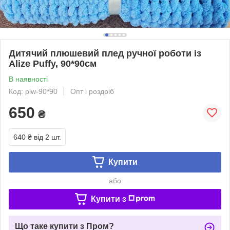
Дитячий плюшевий плед ручної роботи із
Alize Puffy, 90*90см
В наявності
Код: plw-90*90
Опт і роздріб
650
₴
640 ₴
від 2 шт.
Купити
або
Купити з
Що таке купити з Пром?