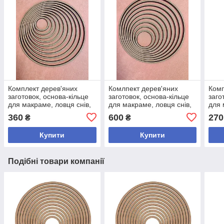
Комплект дерев'яних
Комлпект дерев'яних
Комп
заготовок, основа-кільце
заготовок, основа-кільце
заго
для макраме, ловця снів,
для макраме, ловця снів,
для 
мобіля. Діаметр 5-25см
мобіля. Діаметр 5-40см
мобі
360
600
270
₴
₴
Купити
Купити
Подібні товари компанії