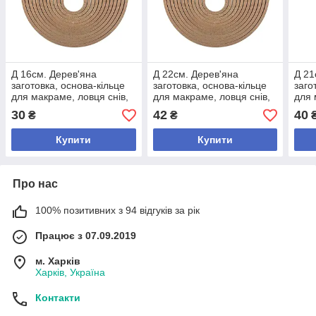
Д 16см. Дерев'яна
Д 22см. Дерев'яна
Д 21
заготовка, основа-кільце
заготовка, основа-кільце
заго
для макраме, ловця снів,
для макраме, ловця снів,
для 
мобіля
мобіля
мобі
30
42
40
₴
₴
Купити
Купити
Про нас
100% позитивних з 94 відгуків за рік
Працює з 07.09.2019
м. Харків
Харків, Україна
Контакти