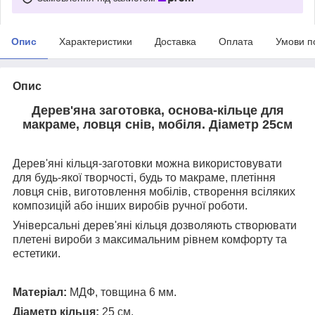
Опис
Характеристики
Доставка
Оплата
Умови п
Опис
Дерев'яна заготовка, основа-кільце для
макраме, ловця снів, мобіля. Діаметр 25см
Дерев'яні кільця-заготовки можна використовувати
для будь-якої творчості, будь то макраме, плетіння
ловця снів, виготовлення мобілів, створення всіляких
композицій або інших виробів ручної роботи.
Універсальні дерев'яні кільця дозволяють створювати
плетені вироби з максимальним рівнем комфорту та
естетики.
Матеріал:
МДФ, товщина 6 мм.
Діаметр кільця:
25 см.