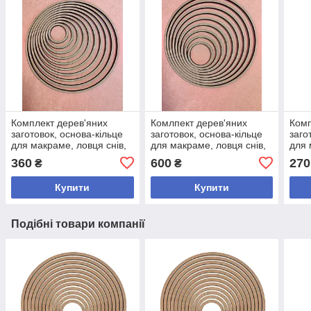
Комплект дерев'яних
Комлпект дерев'яних
Комп
заготовок, основа-кільце
заготовок, основа-кільце
заго
для макраме, ловця снів,
для макраме, ловця снів,
для 
мобіля. Діаметр 5-25см
мобіля. Діаметр 5-40см
мобі
360
600
270
₴
₴
Купити
Купити
Подібні товари компанії