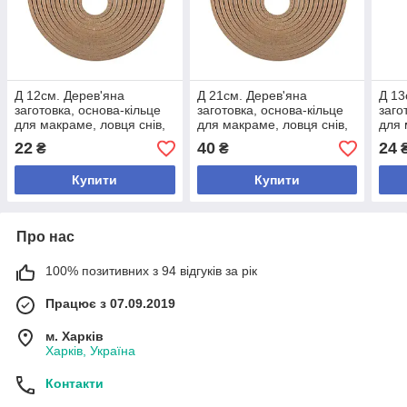
Д 12см. Дерев'яна
Д 21см. Дерев'яна
Д 13
заготовка, основа-кільце
заготовка, основа-кільце
заго
для макраме, ловця снів,
для макраме, ловця снів,
для 
мобіля
мобіля
мобі
22
40
24
₴
₴
Купити
Купити
Про нас
100% позитивних з 94 відгуків за рік
Працює з 07.09.2019
м. Харків
Харків, Україна
Контакти