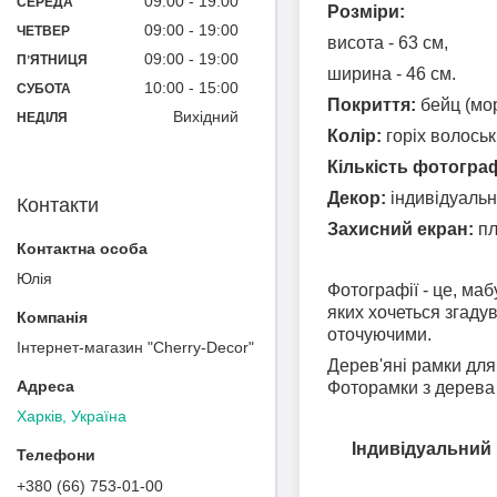
09:00
19:00
СЕРЕДА
Розміри:
09:00
19:00
ЧЕТВЕР
висота - 63 см,
09:00
19:00
ПʼЯТНИЦЯ
ширина - 46 см.
10:00
15:00
СУБОТА
Покриття:
бейц (мо
Вихідний
НЕДІЛЯ
Колір:
горіх волоськ
Кількість фотограф
Декор:
індивідуальн
Контакти
Захисний екран:
пл
Юлія
Фотографії - це, ма
яких хочеться згадув
оточуючими.
Інтернет-магазин "Cherry-Decor"
Дерев'яні рамки для
Фоторамки з дерева 
Харків, Україна
Індивідуальний 
+380 (66) 753-01-00