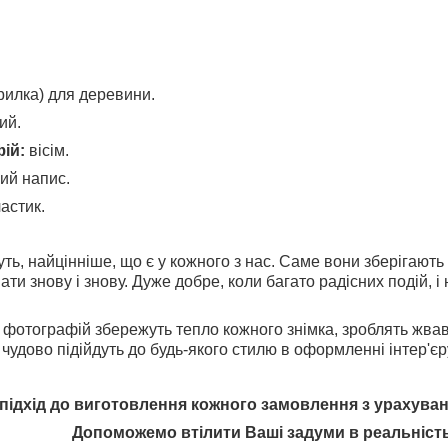
рилка) для деревини.
ий.
ій:
вісім.
ий напис.
астик.
буть, найцінніше, що є у кожного з нас. Саме вони зберігают
ати знову і знову. Дуже добре, коли багато радісних подій, і
 фотографій збережуть тепло кожного знімка, зроблять жвав
чудово підійдуть до будь-якого стилю в оформленні інтер'єр
підхід до виготовлення кожного замовлення з урахува
Допоможемо втілити Ваші задуми в реальність