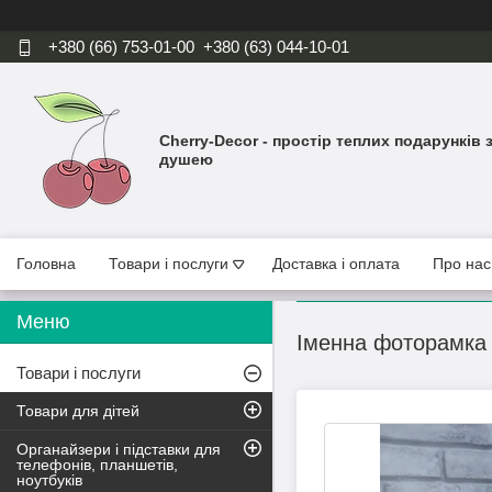
+380 (66) 753-01-00
+380 (63) 044-10-01
Cherry-Decor - простір теплих подарунків 
душею
Головна
Товари і послуги
Доставка і оплата
Про нас
Іменна фоторамка 
Товари і послуги
Товари для дітей
Органайзери і підставки для
телефонів, планшетів,
ноутбуків