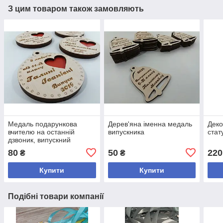
З цим товаром також замовляють
Медаль подарункова
Дерев'яна іменна медаль
Деко
вчителю на останній
випускника
стат
дзвоник, випускний
80
50
220
₴
₴
Купити
Купити
Подібні товари компанії