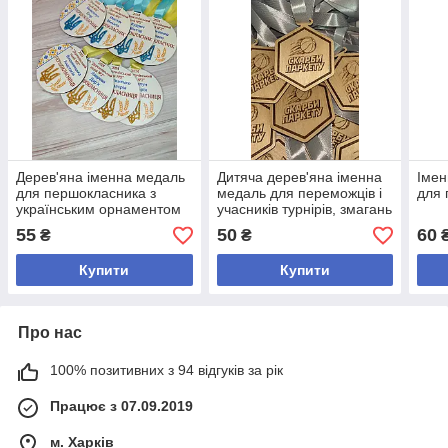
Дерев'яна іменна медаль
Дитяча дерев'яна іменна
Імен
для першокласника з
медаль для переможців і
для 
українським орнаментом
учасників турнірів, змагань
55
50
60
₴
₴
Купити
Купити
Про нас
100% позитивних з 94 відгуків за рік
Працює з 07.09.2019
м. Харків