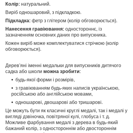
Колір:
натуральний.
Виріб одношаровий, з підкладкою.
Підкладка:
фетр з глітером (колір обговорюється).
Нанесення гравіювання:
одностороннє, із
зазначенням основних даних про випускника.
Кожен виріб може комплектуватися стрічкою (колір
обговорюється).
Дерев'яні іменні медальки для випускників дитячого
садка або школи
можна зробити
:
будь-якої форми і розмірів,
з гравіюванням будь-яких написів українською,
російською або англійською мовами,
одношарові, двошарові або тришарові.
Це можуть бути як класичні круглі медалі, так і медалі у
вигляді дзвіночка, повітряної кулі, глобуса і т. д.
Можливе фарбування медалі з дерева в будь-який
бажаний колір, з одностороннім або двостороннім