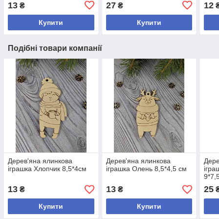
13
27
12
₴
₴
Купити
Купити
Подібні товари компанії
Дерев'яна ялинкова
Дерев'яна ялинкова
Дере
іграшка Хлопчик 8,5*4см
іграшка Олень 8,5*4,5 см
ігра
9*7,
13
13
25
₴
₴
Купити
Купити