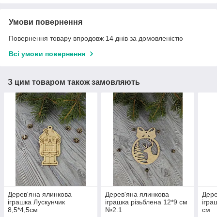
Умови повернення
Повернення товару впродовж 14 днів за домовленістю
Всі умови повернення
З цим товаром також замовляють
Дерев'яна ялинкова
Дерев'яна ялинкова
Дере
іграшка Лускунчик
іграшка різьблена 12*9 см
ігра
8,5*4,5см
№2.1
см