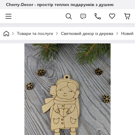
Cherry-Decor - простір теплих подарунків з душею
Товари та послуги
Святковий декор із дерева
Новий р