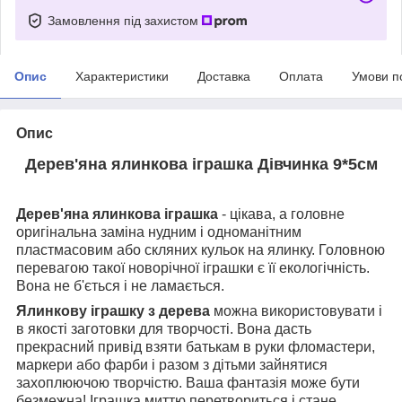
Замовлення під захистом
Опис
Характеристики
Доставка
Оплата
Умови п
Опис
Дерев'яна ялинкова іграшка Дівчинка 9*5см
Дерев'яна ялинкова іграшка
- цікава, а головне
оригінальна заміна нудним і одноманітним
пластмасовим або скляних кульок на ялинку. Головною
перевагою такої новорічної іграшки є її екологічність.
Вона не б'ється і не ламається.
Ялинкову іграшку з дерева
можна використовувати і
в якості заготовки для творчості. Вона дасть
прекрасний привід взяти батькам в руки фломастери,
маркери або фарби і разом з дітьми зайнятися
захоплюючою творчістю. Ваша фантазія може бути
безмежна! Іграшка миттю перетвориться і стане