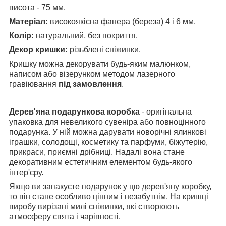
висота - 75 мм.
Матеріал:
високоякісна фанера (береза) 4 і 6 мм.
Колір:
натуральний, без покриття.
Декор кришки:
різьблені сніжинки.
Кришку можна декорувати будь-яким малюнком,
написом або візерунком методом лазерного
гравіювання
під замовлення
.
Дерев'яна подарункова коробка
- оригінальна
упаковка для невеликого сувеніра або повноцінного
подарунка. У ній можна дарувати новорічні ялинкові
іграшки, солодощі, косметику та парфуми, біжутерію,
прикраси, приємні дрібниці. Надалі вона стане
декоративним естетичним елементом будь-якого
інтер'єру.
Якщо ви запакуєте подарунок у цю дерев'яну коробку,
то він стане особливо цінним і незабутнім. На кришці
виробу вирізані милі сніжинки, які створюють
атмосферу свята і чарівності.