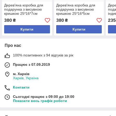
Дерев'яна коробка для
Дерев'яна коробка для
Дере
подарунка з висувною
подарунка з висувною
пода
кришкою 25*16*7см
кришкою 25*16*5см
інди
грав
380
380
235
₴
₴
Купити
Купити
Про нас
100% позитивних з 94 відгуків за рік
Працює з 07.09.2019
м. Харків
Харків, Україна
Контакти
Сьогодні працює з 09:00 до 19:00
Показати весь графік роботи