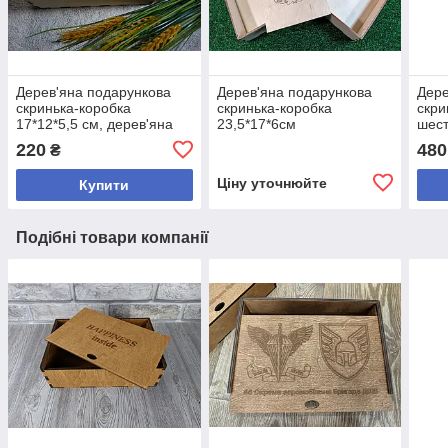
Дерев'яна подарункова
Дерев'яна подарункова
Дере
скринька-коробка
скринька-коробка
скри
17*12*5,5 см, дерев'яна
23,5*17*6см
шест
коробка для фотографій
220
480
₴
Ціну уточнюйте
Купити
Подібні товари компанії