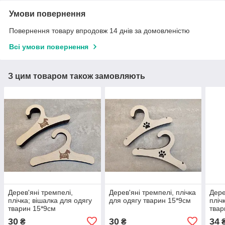
Умови повернення
Повернення товару впродовж 14 днів за домовленістю
Всі умови повернення
З цим товаром також замовляють
Дерев'яні тремпелі,
Дерев'яні тремпелі, плічка
Дере
плічка; вішалка для одягу
для одягу тварин 15*9см
пліч
тварин 15*9см
твар
30
30
34
₴
₴