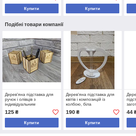
Купити
Купити
Подібні товари компанії
Дерев'яна підставка для
Дерев'яна підставка для
Дере
ручок і олівців з
квітів і композицій із
підс
індивідуальним
колбою, біла
заго
гравіюванням
деку
125
190
44
₴
₴
Купити
Купити