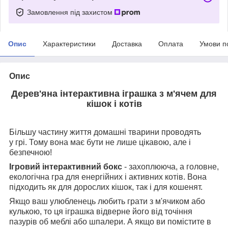
Замовлення під захистом
Опис
Характеристики
Доставка
Оплата
Умови п
Опис
Дерев'яна інтерактивна іграшка з м'ячем для
кішок і котів
Більшу частину життя домашні тварини проводять
у грі. Тому вона має бути не лише цікавою, але і
безпечною!
Ігровий інтерактивний бокс
- захоплююча, а головне,
екологічна гра для енергійних і активних котів. Вона
підходить як для дорослих кішок, так і для кошенят.
Якщо ваш улюбленець любить грати з м'ячиком або
кулькою, то ця іграшка відверне його від точіння
пазурів об меблі або шпалери. А якщо ви помістите в