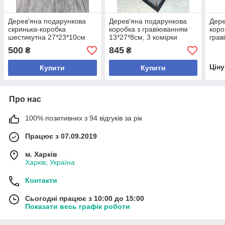
Дерев'яна подарункова
Дерев'яна подарункова
Дере
скринька-коробка
коробка з гравіюванням
коро
шестикутна 27*23*10см
13*27*8см, 3 комірки
грав
500
845
₴
₴
Цін
Купити
Купити
Про нас
100% позитивних з 94 відгуків за рік
Працює з 07.09.2019
м. Харків
Харків, Україна
Контакти
Сьогодні працює з 10:00 до 15:00
Показати весь графік роботи