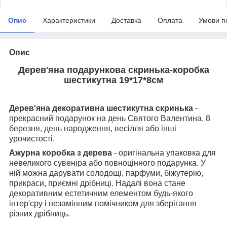
Опис
Характеристики
Доставка
Оплата
Умови п
Опис
Дерев'яна подарункова скринька-коробка
шестикутна 19*17*8см
Дерев'яна декоративна шестикутна скринька
-
прекрасний подарунок на день Святого Валентина, 8
березня, день народження, весілля або інші
урочистості.
Ажурна коробка з дерева
- оригінальна упаковка для
невеликого сувеніра або повноцінного подарунка. У
ній можна дарувати солодощі, парфуми, біжутерію,
прикраси, приємні дрібниці. Надалі вона стане
декоративним естетичним елементом будь-якого
інтер'єру і незамінним помічником для зберігання
різних дрібниць.