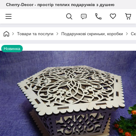
Cherry-Decor - простір теплих подарунків з душею
Товари та послуги
Подарункові скриньки, коробки
Ск
Новинка