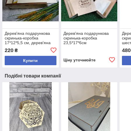
Дерев'яна подарункова
Дерев'яна подарункова
Дере
скринька-коробка
скринька-коробка
скри
17*12*5,5 см, дерев'яна
23,5*17*6см
шест
коробка для фотографій
220
480
₴
Ціну уточнюйте
Купити
Подібні товари компанії