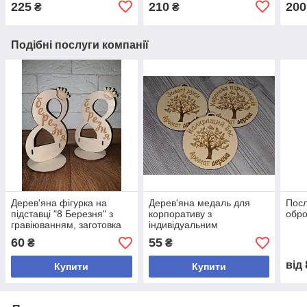
225
210
200
₴
₴
Подібні послуги компанії
Дерев'яна фігурка на
Дерев'яна медаль для
Посл
підставці "8 Березня" з
корпоративу з
обро
гравіюванням, заготовка
індивідуальним
для подарунка
гравіюванням
60
55
₴
₴
від
Купити
Купити