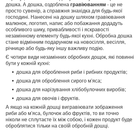
дошка. А дошка, оздоблена
гравіюванням
- це не
просто сувенір, а справжня знахідка для будь-якої
господині. Нанесені на дошку шляхом гравіювання
малюнок, логотип, напис або побажання додадуть
особливого шику, привабливості і яскравості
незамінному елементу будь-якої кухні. Обробна дошка
стане відмінним подарунком на новосілля, весілля,
річницю або будь-яку іншу важливу подію.
Є чотири види незамінних обробних дощок, які повинні
бути у кожній кухні:
дошка для оброблення риби і рибних продуктів;
дошка для оброблення сирого м'яса;
дошка для нарізування хлібобулочних виробів;
дошка для овочів і фруктів.
А якщо на кожній дошці вигравіювати зображення
риби або м'яса, булочок або фруктів, то ви точно
ніколи не сплутаєте їх між собою, і кожен продукт буде
оброблятися тільки на своїй обробній дошці.