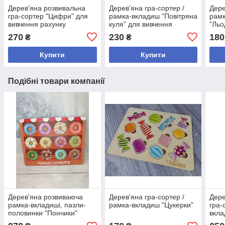
Дерев'яна розвивальна
Дерев'яна гра-сортер /
Дере
гра-сортер "Цифри" для
рамка-вкладиш "Повітряна
рам
вивчення рахунку
куля" для вивчення
"Льо
кольорів
270
230
180
₴
₴
Купити
Купити
Подібні товари компанії
Дерев'яна розвиваюча
Дерев'яна гра-сортер /
Дере
рамка-вкладиші, пазли-
рамка-вкладиш "Цукерки"
гра-
половинки "Пончики"
вкла
вивч