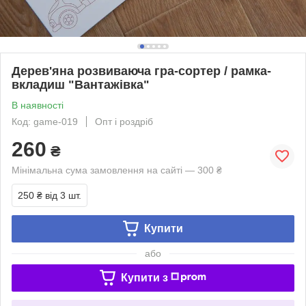
Дерев'яна розвиваюча гра-сортер / рамка-
вкладиш "Вантажівка"
В наявності
Код: game-019
Опт і роздріб
260
₴
Мінімальна сума замовлення на сайті — 300 ₴
250 ₴
від 3 шт.
Купити
або
Купити з