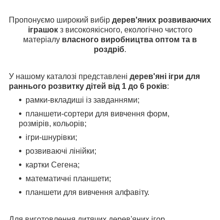
Пропонуємо широкий вибір
дерев'яних розвиваючих
іграшок
з високоякісного, екологічно чистого
матеріалу
власного виробництва оптом та в
роздріб
.
У нашому каталозі представ
лені
дерев'яні ігри для
раннього розвитку дітей від 1 до 6 років
:
рамки-вкладиші із завданнями;
планшети-сортери для вивчення форм,
розмірів, кольорів;
ігри-шнурівки;
розвиваючі лінійки;
картки Сегена;
математичні планшети;
планшети для вивчення алфавіту.
Для виготовлення дитячих дерев'яних ігор