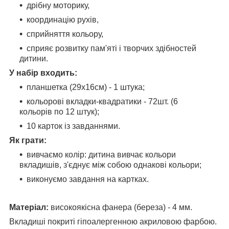
дрібну моторику,
координацію рухів,
сприйняття кольору,
сприяє розвитку пам'яті і творчих здібностей
дитини.
У набір входить:
планшетка (29х16см) - 1 штука;
кольорові вкладки-квадратики - 72шт. (6
кольорів по 12 штук);
10 карток із завданнями.
Як грати:
вивчаємо колір: дитина вивчає кольори
вкладишів, з'єднує між собою однакові кольори;
виконуємо завдання на картках.
Матеріал:
високоякісна фанера (береза) - 4 мм.
Вкладиші покриті гіпоалергенною акриловою фарбою.