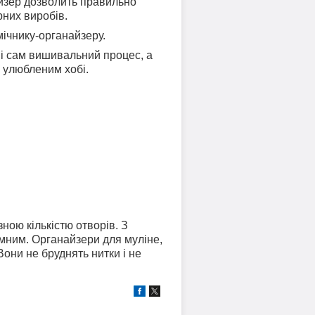
айзер дозволить правильно
рних виробів.
ічнику-органайзеру.
 і сам вишивальний процес, а
я улюбленим хобі.
зною кількістю отворів. З
мним. Органайзери для муліне,
Вони не бруднять нитки і не