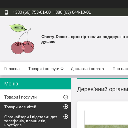
+380 (66) 753-01-00
+380 (63) 044-10-01
Cherry-Decor - простір теплих подарунків 
душею
Головна
Товари і послуги
Доставка і оплата
Про нас
Дерев'яний органа
Товари і послуги
Товари для дітей
Органайзери і підставки для
телефонів, планшетів,
ноутбуків