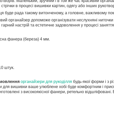
 отворів. Маленький, зручний і в той же час красивий орган
о стрічки в процесі вишивки картин, одягу або інших рукотво
ця буде рада такому витонченому, а головне, важливому пом
вий органайзер допоможе організувати неслухняні ниточки
 гарний настрій та естетичне задоволення у процесі занятт
сна фанера (береза) 4 мм.
0 штук.
амовлення
органайзери для рукоділля
будь-якої форми і з рі
 для вишивки ваше улюблене хобі буде комфортним і приє
иготовлені з високоякісної фанери, ретельно відшліфовані. 