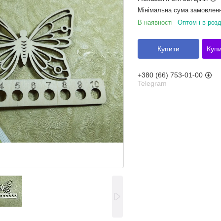
Мінімальна сума замовленн
В наявності
Оптом і в розд
Купити
Купи
+380 (66) 753-01-00
Telegram