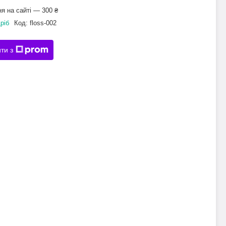
я на сайті — 300 ₴
ріб
Код:
floss-002
ти з