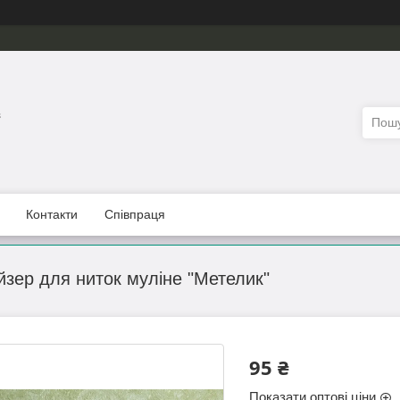
з
Контакти
Співпраця
йзер для ниток муліне "Метелик"
95 ₴
Показати оптові ціни