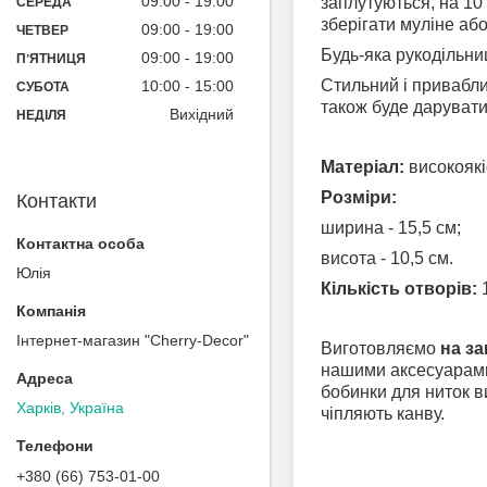
09:00
19:00
заплутуються, на 10
СЕРЕДА
зберігати муліне аб
09:00
19:00
ЧЕТВЕР
Будь-яка рукодільни
09:00
19:00
ПʼЯТНИЦЯ
Стильний і привабли
10:00
15:00
СУБОТА
також буде дарувати
Вихідний
НЕДІЛЯ
Матеріал:
високоякі
Розміри:
Контакти
ширина - 15,5 см;
висота - 10,5 см.
Юлія
Кількість отворів:
1
Інтернет-магазин "Cherry-Decor"
Виготовляємо
на з
нашими аксесуарами
бобинки для ниток в
Харків, Україна
чіпляють канву.
+380 (66) 753-01-00