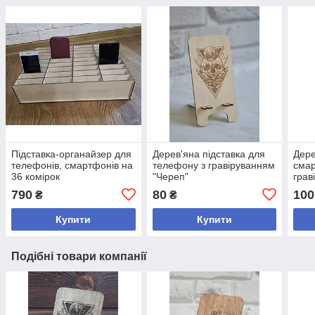
Підставка-органайзер для
Дерев'яна підставка для
Дере
телефонів, смартфонів на
телефону з гравіруванням
смар
36 комірок
"Череп"
грав
790
80
100
₴
₴
Купити
Купити
Подібні товари компанії