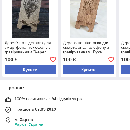
Дерев'яна підставка для
Дерев'яна підставка для
Дере
смартфона, телефону з
смартфона, телефону з
смар
гравіруванням "Череп"
гравіруванням "Рука"
грав
світу
100
100
100
₴
₴
Купити
Купити
Про нас
100% позитивних з 94 відгуків за рік
Працює з 07.09.2019
м. Харків
Харків, Україна