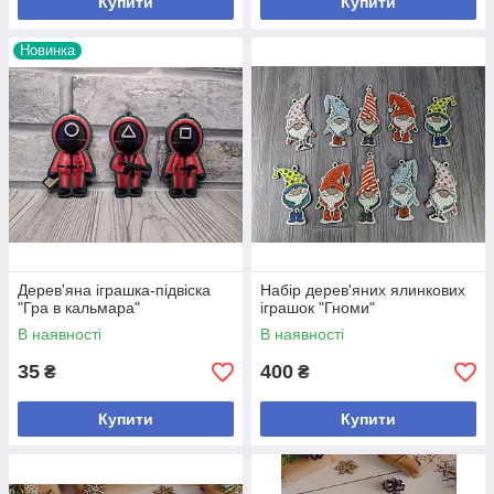
Купити
Купити
Новинка
Дерев'яна іграшка-підвіска
Набір дерев'яних ялинкових
"Гра в кальмара"
іграшок "Гноми"
В наявності
В наявності
35
400
₴
₴
Купити
Купити