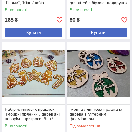
"Гноми", 10шт./набір
для дітей з біркою, подарунок
на Різдво
В наявності
В наявності
185
60
₴
₴
Купити
Купити
Набір ялинкових іграшкок
Іменна ялинкова іграшка із
"Імбирні пряники", дерев'яні
дерева з глітерним
новорічні прикраси, 9шт./
фоаміраном
набір
В наявності
Під замовлення