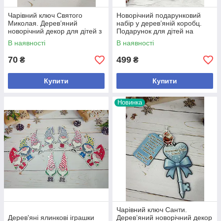
Чарівний ключ Святого
Новорічний подарунковий
Миколая. Дерев’яний
набір у дерев’яній коробц.
новорічний декор для дітей з
Подарунок для дітей на
біркою, подарунок під ялинку
Різдво. Корпоративні
В наявності
В наявності
подарунки на Новий рік
70
499
₴
₴
Купити
Купити
Новинка
Чарівний ключ Санти.
Дерев'яні ялинкові іграшки
Дерев’яний новорічний декор