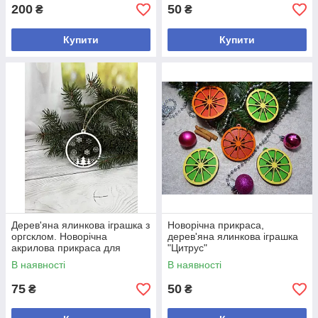
200
50
₴
₴
Купити
Купити
Дерев'яна ялинкова іграшка з
Новорічна прикраса,
оргсклом. Новорічна
дерев'яна ялинкова іграшка
акрилова прикраса для
"Цитрус"
брендування
В наявності
В наявності
75
50
₴
₴