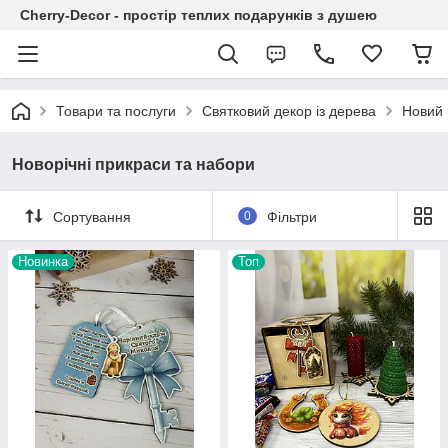
Cherry-Decor - простір теплих подарунків з душею
Товари та послуги
Святковий декор із дерева
Новий р
Новорічні прикраси та набори
Сортування
0
Фільтри
Новинка
Топ