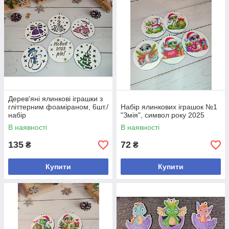
Дерев'яні ялинкові іграшки з
гліттерним фоаміраном, 6шт./
Набір ялинкових іграшок №1
набір
"Змія", символ року 2025
В наявності
В наявності
135
72
₴
₴
Купити
Купити